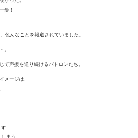
凄かった。
一憂！
間、色んなことを報道されていました。
・。
じて声援を送り続けるパトロンたち。
イメージは、
す
とす
てしまう